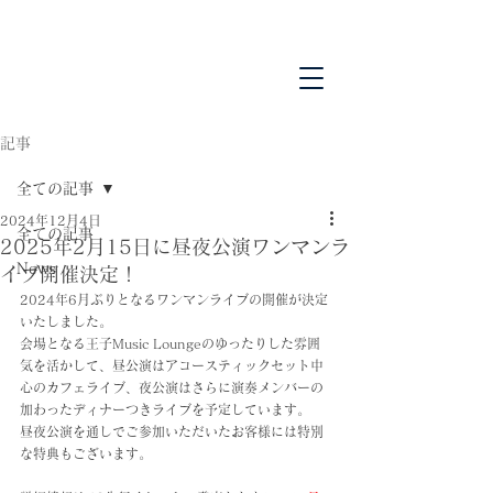
記事
全ての記事
2024年12月4日
全ての記事
2025年2月15日に昼夜公演ワンマンラ
News
イブ開催決定！
2024年6月ぶりとなるワンマンライブの開催が決定
いたしました。
会場となる王子Music Loungeのゆったりした雰囲
気を活かして、昼公演はアコースティックセット中
心のカフェライブ、夜公演はさらに演奏メンバーの
加わったディナーつきライブを予定しています。
昼夜公演を通しでご参加いただいたお客様には特別
な特典もございます。