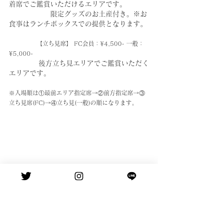
着席でご鑑賞いただけるエリアです。
　　　　　　限定グッズのお土産付き。※お
食事はランチボックスでの提供となります。
              【立ち見席】 FC会員：¥4,500- 一般：
¥5,000-
後方立ち見エリアでご鑑賞いただく
エリアです。
※入場順は①最前エリア指定席→②前方指定席→③
立ち見席(FC)→④立ち見(一般)の順になります。
News