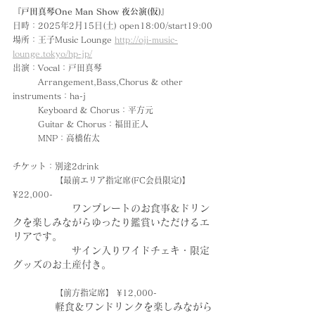
『戸田真琴One Man Show 夜公演(仮)』
日時：2025年2月15日(土) open18:00/start19:00
場所：王子Music Lounge 
http://oji-music-
lounge.tokyo/hp-jp/
出演：
Vocal：戸田真琴
　　　Arrangement,Bass,Chorus & other 
instruments：ha-j
　　　Keyboard & Chorus：平方元
　　　Guitar & Chorus：福田正人
　　　MNP：高橋佑太
チケット：別途2drink
　　　　　【最前エリア指定席(FC会員限定)】 
¥22,000-
　　　　　　ワンプレートのお食事＆ドリン
クを楽しみながらゆったり鑑賞いただけるエ
リアです。
　　　　　　サイン入りワイドチェキ・限定
グッズのお土産付き。
　　　　　【前方指定席】 ¥12,000-
軽食＆ワンドリンクを楽しみながら