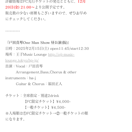
詳細情報はFC先行チケットの発売とともに、
12月
20日(金) 21:00〜
より公開予定です。
販売数の少ない席種もございますので、ぜひお早め
にチェックしてください。
----------
『戸田真琴One Man Show 昼公演(仮)』
日時：2025年2月15日(土) open11:45/start12:30
場所：王子Music Lounge 
http://oji-music-
lounge.tokyo/hp-jp/
出演：
Vocal：戸田真琴
　　　Arrangement,Bass,Chorus & other 
instruments：ha-j
　　　Guitar & Chorus：福田正人
チケット：全席指定・別途2drink
　　　　　【FC限定チケット】¥4,000-
　　　　　【一般チケット】¥4,500-
※入場順は①FC限定チケット→②一般チケットの順
になります。