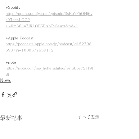
+Spotify
https://open.spotify.com/episode/6sHoYFhOHj6v
riYLtcnLOO?
si=0m36La7IRLOE6FAbTvSewA&nd=1
+Apple Podcast 
https://podcasts.apple.com/jp/podcast/id152798
6937?i=1000577659112
+note 
https://note.com/me_hokenshitsu/n/n5bbe721f9f
8f
News
すべて表示
最新記事