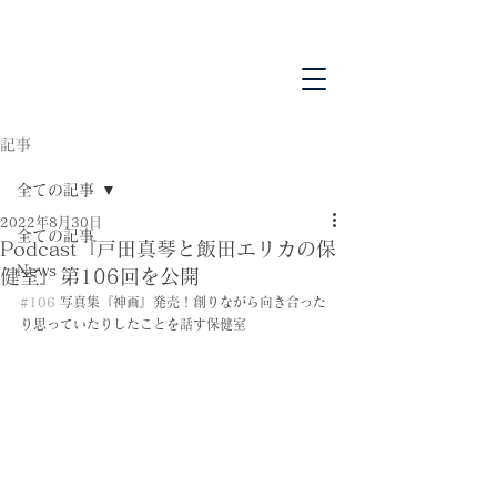
記事
全ての記事
2022年8月30日
全ての記事
Podcast『戸田真琴と飯田エリカの保
News
健室』第106回を公開
#106
 写真集『神画』発売！創りながら向き合った
り思っていたりしたことを話す保健室