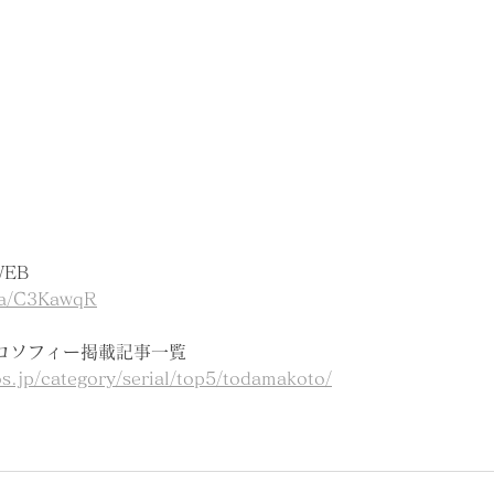
WEB
.la/C3KawqR
ロソフィー掲載記事一覧
os.jp/category/serial/top5/todamakoto/