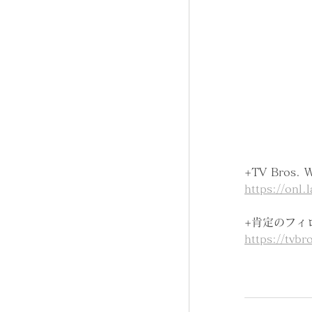
+TV Bros. 
https://onl
+肯定のフィ
https://tvbr