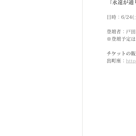
『永遠が通
日時：6/24(
登壇者：戸田
※登壇予定は
チケットの販
出町座：
http