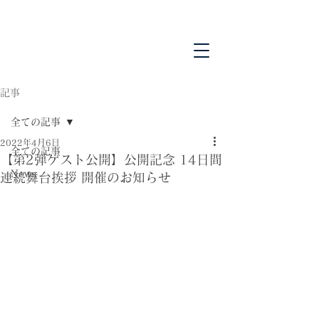
記事
全ての記事
2022年4月6日
全ての記事
【第2弾ゲスト公開】公開記念 14日間
News
連続舞台挨拶 開催のお知らせ